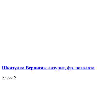
Шкатулка Вернисаж лазурит, фр. позолота
27 722
₽