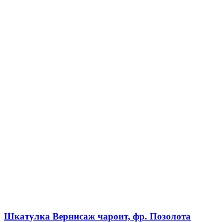
Шкатулка Вернисаж чароит, фр. Позолота