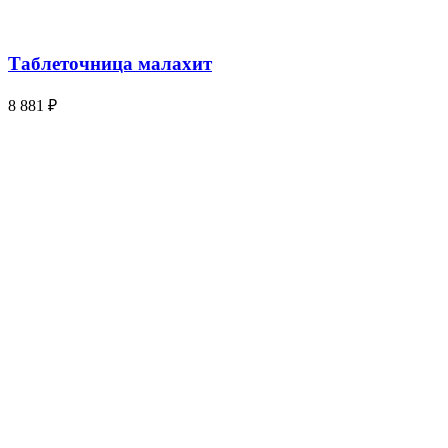
Таблеточница малахит
8 881
₽