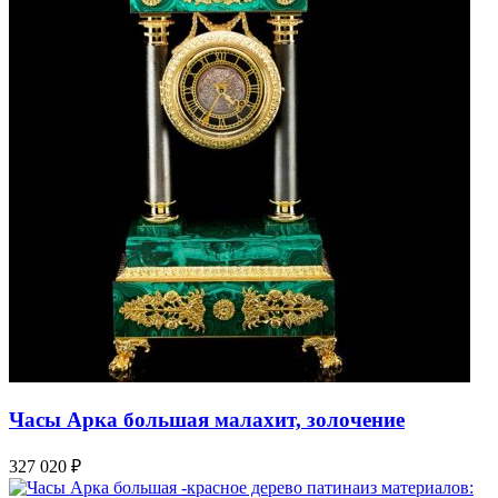
Часы Арка большая малахит, золочение
327 020
₽