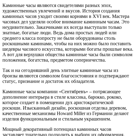
Каминные часы являются свидетелями разных эпох,
художественных увлечений и вкусов. История создания
каминных часов уходит своими корнями в XVI век. Мастера
часовых дел уделяли особое внимание каминным часам. Это
неудивительно. Заказчиками их всегда выступали только
знатные, богатые люди. Ведь дома простых людей или
среднего класса попросту не были оборудованы столь
роскошными каминами, чтобы на них можно было поставить
шедевры часового искусства, которыми богаты прошлые века.
А вот для верхушки общества каминные часы были символом
положения, богатства, предметом соперничества.
Так и на сегодняшний день элитные каминные часы из
бронзы являются символом благосостояния и подтверждают
статус, признание и достаток их обладателя.
Каминные часы компании «Сентябревъ» – потрясающее
дополнение интерьера в стиле классика, барокко, рококо,
которое создает в помещении дух аристократической
роскоши. Изысканный дизайн, роскошная отделка деревом,
качественные механизмы Howard Miller из Германии делают
изделия функциональным и стильным украшением.
Мощный декоративный потенциал каминных часов
заставляет тщательно подходить к выбору их оформления.