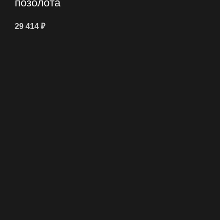
позолота
29 414
₽