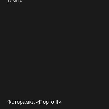
17 361
₽
Фоторамка «Порто II»