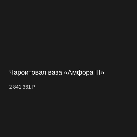
Чароитовая ваза «Амфора III»
2 841 361
₽