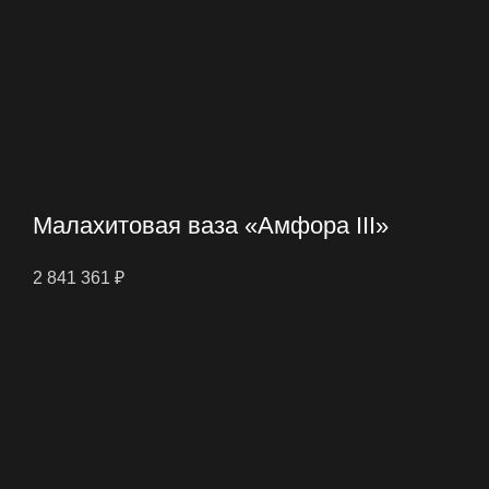
Малахитовая ваза «Амфора III»
2 841 361
₽