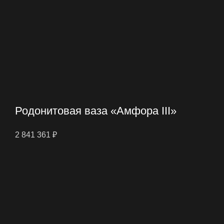
Родонитовая ваза «Амфора III»
2 841 361
₽