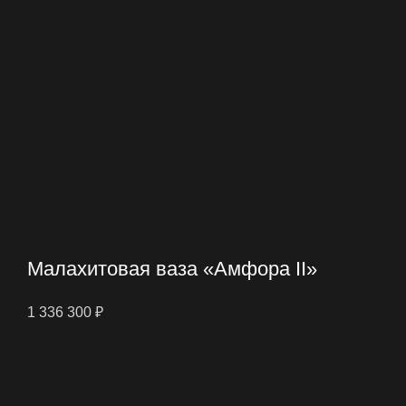
Малахитовая ваза «Амфора II»
1 336 300
₽