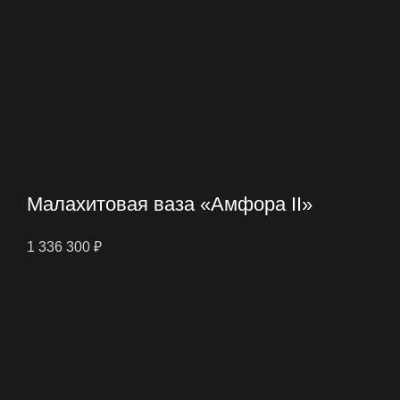
Малахитовая ваза «Амфора II»
1 336 300
₽